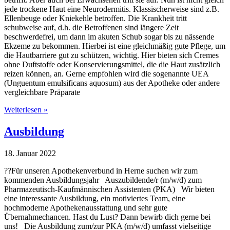
jede trockene Haut eine Neurodermitis. Klassischerweise sind z.B.
Ellenbeuge oder Kniekehle betroffen. Die Krankheit tritt
schubweise auf, d.h. die Betroffenen sind längere Zeit
beschwerdefrei, um dann im akuten Schub sogar bis zu nässende
Ekzeme zu bekommen. Hierbei ist eine gleichmäßig gute Pflege, um
die Hautbarriere gut zu schützen, wichtig. Hier bieten sich Cremes
ohne Duftstoffe oder Konservierungsmittel, die die Haut zusätzlich
reizen können, an. Gerne empfohlen wird die sogenannte UEA
(Unguentum emulsificans aquosum) aus der Apotheke oder andere
vergleichbare Präparate
Weiterlesen »
Ausbildung
18. Januar 2022
??Für unseren Apothekenverbund in Herne suchen wir zum
kommenden Ausbildungsjahr Auszubildende/r (m/w/d) zum
Pharmazeutisch-Kaufmännischen Assistenten (PKA) Wir bieten
eine interessante Ausbildung, ein motiviertes Team, eine
hochmoderne Apothekenausstattung und sehr gute
Übernahmechancen. Hast du Lust? Dann bewirb dich gerne bei
uns! Die Ausbildung zum/zur PKA (m/w/d) umfasst vielseitige