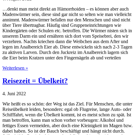
…denkt man meist direkt an Hämorrhoiden – es können aber auch
Madenwürmer sein, diese sind gar nicht so selten wie man vielleicht
annimmt. Madenwürmer befallen nur den Menschen und sind nicht
über Tiere übertragbar. Häufig sind Gruppeneinrichtungen wie
Kindergärten oder Schulen etc. betroffen. Die Würmer nisten sich in
unserem Darm ein und ernähren sich dort vom Speisebrei, den wir
verzehren. Nachts kriechen dann die Weibchen aus dem After und
legen im Analbereich Eier ab. Diese entwickeln sich nach 2-3 Tagen
zu aktiven Larven. Durch den Juckreiz im Analbereich lagern sich
die Eier beim Kratzen unter den Fingernägeln ab und verteilen
Weiterlesen »
Reisezeit = Übelkeit?
4. Juni 2022
Wie heißt es so schön: der Weg ist das Ziel. Für Menschen, die unter
Reiseübelkeit leiden, besonders: egal ob Flugreise, lange Auto- oder
Schifffahrt, wenn die Übelkeit kommt, ist es meist schon zu spät. Ist
man betroffen, kann man schon vorher vorbeugen: Alkohol und
fettiges Essen vermeiden, aber doch eine Kleinigkeit im Magen bzw.
dabei haben. So ist der Bauch beschäftigt und hängt nicht durch.