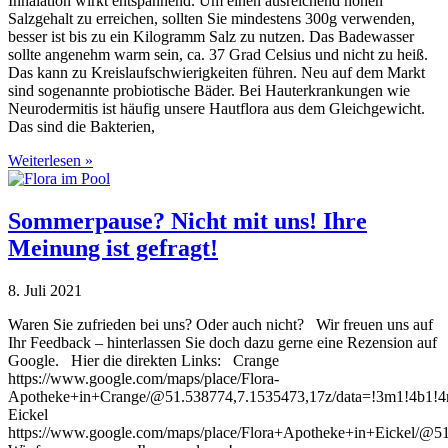
Inhalation wirkt entspannend. Um einen ausreichend hohen
Salzgehalt zu erreichen, sollten Sie mindestens 300g verwenden,
besser ist bis zu ein Kilogramm Salz zu nutzen. Das Badewasser
sollte angenehm warm sein, ca. 37 Grad Celsius und nicht zu heiß.
Das kann zu Kreislaufschwierigkeiten führen. Neu auf dem Markt
sind sogenannte probiotische Bäder. Bei Hauterkrankungen wie
Neurodermitis ist häufig unsere Hautflora aus dem Gleichgewicht.
Das sind die Bakterien,
Weiterlesen »
Sommerpause? Nicht mit uns! Ihre
Meinung ist gefragt!
8. Juli 2021
Waren Sie zufrieden bei uns? Oder auch nicht? Wir freuen uns auf
Ihr Feedback – hinterlassen Sie doch dazu gerne eine Rezension auf
Google. Hier die direkten Links: Crange
https://www.google.com/maps/place/Flora-
Apotheke+in+Crange/@51.538774,7.1535473,17z/data=!3m1!4b1!
Eickel
https://www.google.com/maps/place/Flora+Apotheke+in+Eickel/@