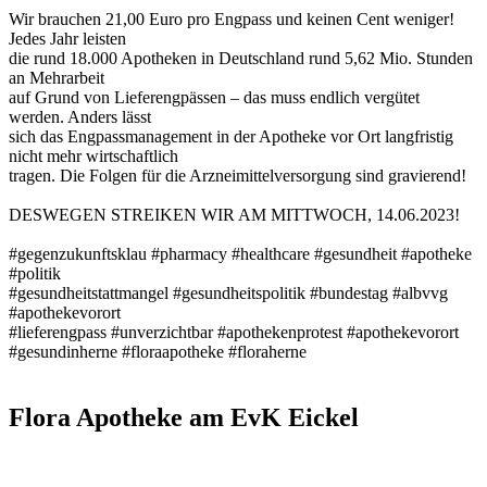
Wir brauchen 21,00 Euro pro Engpass und keinen Cent weniger!
Jedes Jahr leisten
die rund 18.000 Apotheken in Deutschland rund 5,62 Mio. Stunden
an Mehrarbeit
auf Grund von Lieferengpässen – das muss endlich vergütet
werden. Anders lässt
sich das Engpassmanagement in der Apotheke vor Ort langfristig
nicht mehr wirtschaftlich
tragen. Die Folgen für die Arzneimittelversorgung sind gravierend!
DESWEGEN STREIKEN WIR AM MITTWOCH, 14.06.2023!
#gegenzukunftsklau
#pharmacy
#healthcare
#gesundheit
#apotheke
#politik
#gesundheitstattmangel
#gesundheitspolitik
#bundestag
#albvvg
#apothekevorort
#lieferengpass
#unverzichtbar
#apothekenprotest
#apothekevorort
#gesundinherne
#floraapotheke
#floraherne
Flora Apotheke am EvK Eickel