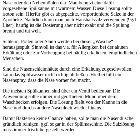
Nase oder den Nebenhöhlen dar. Man benutzt eine dafür
vorgesehene Spülkanne mit warmem Wasser. Diese Lösung sollte
isoton sein. Hierfür gibt es abgepackte, vorportionierte Salze in der
Apotheke. Natürlich kann man auch Haushaltssalz verwenden (9g/1
Liter), häufig ist die Dosierung aber nicht exakt und die Spülung
brennt und tut weh.
Schleim, Pollen oder Staub werden bei dieser „Wäsche“
herausgespült. Sinnvoll ist das v.a. für Allergiker, bei der akuten
Erkältung oder zur Vorbeugung bei häufig erkälteten, empfindlichen
Menschen.
Sind die Nasenschleimhäute durch eine Erkältung zugeschwollen,
kann das Spülwasser nicht richtig abfließen. Hierbei hilft ein
Nasenspray, dass die Nase vorher frei macht.
Die meisten Spülkannen sind über ein Ventil bedienbar. Die
Anwendung sollte immer mit geöffnetem Mund über dem
Waschbecken erfolgen. Die Lösung fließt von der Kanne in die
Nase und durchs andere Nasenloch wieder hinaus.
Damit Bakterien keine Chance haben, sollte man die Nasendusche
gründlich reinigen, ggf. sogar in der Spülmaschine. Die Salzlösung
muss immer frisch hergestellt werden.