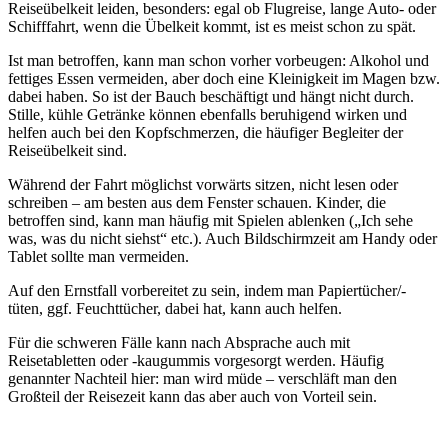
Reiseübelkeit leiden, besonders: egal ob Flugreise, lange Auto- oder
Schifffahrt, wenn die Übelkeit kommt, ist es meist schon zu spät.
Ist man betroffen, kann man schon vorher vorbeugen: Alkohol und
fettiges Essen vermeiden, aber doch eine Kleinigkeit im Magen bzw.
dabei haben. So ist der Bauch beschäftigt und hängt nicht durch.
Stille, kühle Getränke können ebenfalls beruhigend wirken und
helfen auch bei den Kopfschmerzen, die häufiger Begleiter der
Reiseübelkeit sind.
Während der Fahrt möglichst vorwärts sitzen, nicht lesen oder
schreiben – am besten aus dem Fenster schauen. Kinder, die
betroffen sind, kann man häufig mit Spielen ablenken („Ich sehe
was, was du nicht siehst“ etc.). Auch Bildschirmzeit am Handy oder
Tablet sollte man vermeiden.
Auf den Ernstfall vorbereitet zu sein, indem man Papiertücher/-
tüten, ggf. Feuchttücher, dabei hat, kann auch helfen.
Für die schweren Fälle kann nach Absprache auch mit
Reisetabletten oder -kaugummis vorgesorgt werden. Häufig
genannter Nachteil hier: man wird müde – verschläft man den
Großteil der Reisezeit kann das aber auch von Vorteil sein.