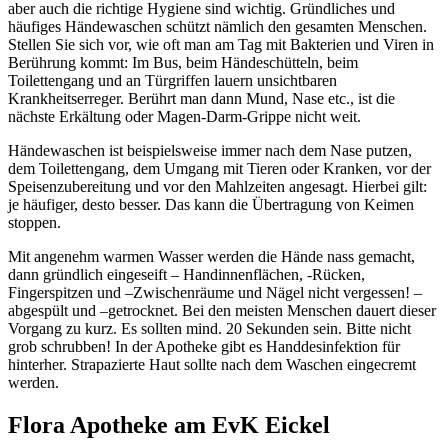
aber auch die richtige Hygiene sind wichtig. Gründliches und
häufiges Händewaschen schützt nämlich den gesamten Menschen.
Stellen Sie sich vor, wie oft man am Tag mit Bakterien und Viren in
Berührung kommt: Im Bus, beim Händeschütteln, beim
Toilettengang und an Türgriffen lauern unsichtbaren
Krankheitserreger. Berührt man dann Mund, Nase etc., ist die
nächste Erkältung oder Magen-Darm-Grippe nicht weit.
Händewaschen ist beispielsweise immer nach dem Nase putzen,
dem Toilettengang, dem Umgang mit Tieren oder Kranken, vor der
Speisenzubereitung und vor den Mahlzeiten angesagt. Hierbei gilt:
je häufiger, desto besser. Das kann die Übertragung von Keimen
stoppen.
Mit angenehm warmen Wasser werden die Hände nass gemacht,
dann gründlich eingeseift – Handinnenflächen, -Rücken,
Fingerspitzen und –Zwischenräume und Nägel nicht vergessen! –
abgespült und –getrocknet. Bei den meisten Menschen dauert dieser
Vorgang zu kurz. Es sollten mind. 20 Sekunden sein. Bitte nicht
grob schrubben! In der Apotheke gibt es Handdesinfektion für
hinterher. Strapazierte Haut sollte nach dem Waschen eingecremt
werden.
Flora Apotheke am EvK Eickel