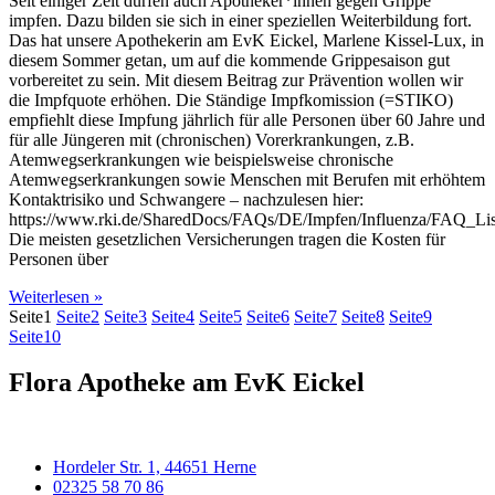
Seit einiger Zeit dürfen auch Apotheker*innen gegen Grippe
impfen. Dazu bilden sie sich in einer speziellen Weiterbildung fort.
Das hat unsere Apothekerin am EvK Eickel, Marlene Kissel-Lux, in
diesem Sommer getan, um auf die kommende Grippesaison gut
vorbereitet zu sein. Mit diesem Beitrag zur Prävention wollen wir
die Impfquote erhöhen. Die Ständige Impfkomission (=STIKO)
empfiehlt diese Impfung jährlich für alle Personen über 60 Jahre und
für alle Jüngeren mit (chronischen) Vorerkrankungen, z.B.
Atemwegserkrankungen wie beispielsweise chronische
Atemwegserkrankungen sowie Menschen mit Berufen mit erhöhtem
Kontaktrisiko und Schwangere – nachzulesen hier:
https://www.rki.de/SharedDocs/FAQs/DE/Impfen/Influenza/FAQ_Li
Die meisten gesetzlichen Versicherungen tragen die Kosten für
Personen über
Weiterlesen »
Seite
1
Seite
2
Seite
3
Seite
4
Seite
5
Seite
6
Seite
7
Seite
8
Seite
9
Seite
10
Flora Apotheke am EvK Eickel
Hordeler Str. 1, 44651 Herne
02325 58 70 86