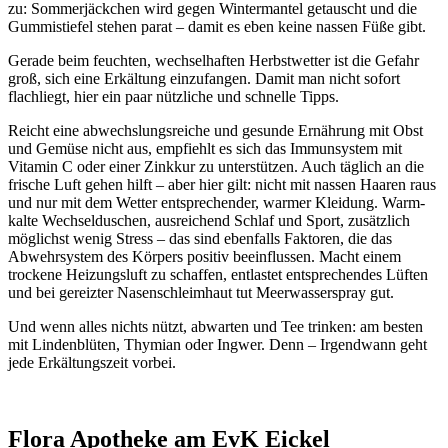
zu: Sommerjäckchen wird gegen Wintermantel getauscht und die
Gummistiefel stehen parat – damit es eben keine nassen Füße gibt.
Gerade beim feuchten, wechselhaften Herbstwetter ist die Gefahr
groß, sich eine Erkältung einzufangen. Damit man nicht sofort
flachliegt, hier ein paar nützliche und schnelle Tipps.
Reicht eine abwechslungsreiche und gesunde Ernährung mit Obst
und Gemüse nicht aus, empfiehlt es sich das Immunsystem mit
Vitamin C oder einer Zinkkur zu unterstützen. Auch täglich an die
frische Luft gehen hilft – aber hier gilt: nicht mit nassen Haaren raus
und nur mit dem Wetter entsprechender, warmer Kleidung. Warm-
kalte Wechselduschen, ausreichend Schlaf und Sport, zusätzlich
möglichst wenig Stress – das sind ebenfalls Faktoren, die das
Abwehrsystem des Körpers positiv beeinflussen. Macht einem
trockene Heizungsluft zu schaffen, entlastet entsprechendes Lüften
und bei gereizter Nasenschleimhaut tut Meerwasserspray gut.
Und wenn alles nichts nützt, abwarten und Tee trinken: am besten
mit Lindenblüten, Thymian oder Ingwer. Denn – Irgendwann geht
jede Erkältungszeit vorbei.
Flora Apotheke am EvK Eickel